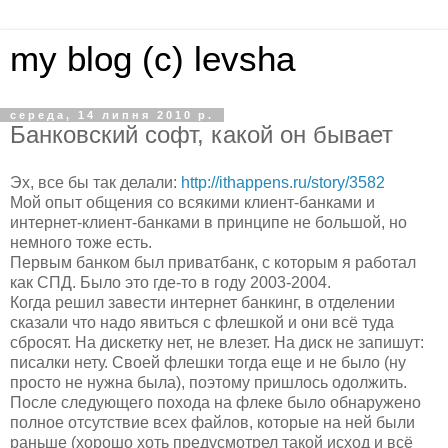
my blog (c) levsha
середа, 14 липня 2010 р.
Банковский софт, какой он бывает
Эх, все бы так делали:
http://ithappens.ru/story/3582
Мой опыт общения со всякими клиент-банками и
интернет-клиент-банками в принципе не большой, но
немного тоже есть.
Первым банком был приватбанк, с которым я работал
как СПД. Было это где-то в году 2003-2004.
Когда решил завести интернет банкинг, в отделении
сказали что надо явиться с флешкой и они всё туда
сбросят. На дискетку нет, не влезет. На диск не запишут:
писалки нету. Своей флешки тогда еще и не было (ну
просто не нужна была), поэтому пришлось одолжить.
После следующего похода на флеке было обнаружено
полное отсутствие всех файлов, которые на ней были
раньше (хорошо хоть предусмотрел такой исход и всё