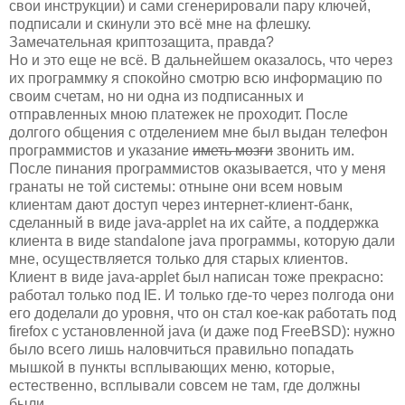
свои инструкции) и сами сгенерировали пару ключей,
подписали и скинули это всё мне на флешку.
Замечательная криптозащита, правда?
Но и это еще не всё. В дальнейшем оказалось, что через
их программку я спокойно смотрю всю информацию по
своим счетам, но ни одна из подписанных и
отправленных мною платежек не проходит. После
долгого общения с отделением мне был выдан телефон
программистов и указание
иметь мозги
звонить им.
После пинания программистов оказывается, что у меня
гранаты не той системы: отныне они всем новым
клиентам дают доступ через интернет-клиент-банк,
сделанный в виде java-applet на их сайте, а поддержка
клиента в виде standalone java программы, которую дали
мне, осуществляется только для старых клиентов.
Клиент в виде java-applet был написан тоже прекрасно:
работал только под IE. И только где-то через полгода они
его доделали до уровня, что он стал кое-как работать под
firefox с установленной java (и даже под FreeBSD): нужно
было всего лишь наловчиться правильно попадать
мышкой в пункты всплывающих меню, которые,
естественно, всплывали совсем не там, где должны
были.