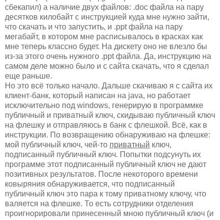
сбекапил) а наличие двух файлов: .doc файла на пару
десятков килобайт с инструкцией куда мне нужно зайти,
что скачать и что запустить, и .ppt файла на пару
мегабайт, в котором мне расписывалось в красках как
мне теперь классно будет. На дискету оно не влезло бы
из-за этого очень нужного .ppt файла. Да, инструкцию на
самом деле можно было и с сайта скачать, что я сделал
еще раньше.
Но это всё только начало. Дальше скачиваю я с сайта их
клиент-банк, который написан на java, но работает
исключительно под windows, генерирую в программке
публичный и приватный ключ, скидываю публичный ключ
на флешку и отправляюсь в банк с флешкой. Всё, как в
инструкции. По возвращению обнаруживаю на флешке:
мой публичный ключ, чей-то
приватный
ключ,
подписанный публичный ключ. Попытки подсунуть их
программе этот подписанный публичный ключ не дают
позитивных результатов. После некоторого времени
ковыряния обнаруживается, что подписанный
публичный ключ это пара к тому приватному ключу, что
валяется на флешке. То есть сотрудники отделения
проигнорировали принесенный мною публичный ключ (и