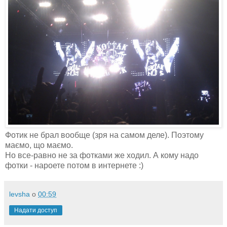
Фотик не брал вообще (зря на самом деле). Поэтому
маємо, що маємо.
Но все-равно не за фотками же ходил. А кому надо
фотки - нароете потом в интернете :)
levsha
о
00:59
Надати доступ