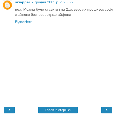
swapper
7 грудня 2009 р. о 23:55
неа. Можна було ставити і на 2.хх версіях прошивок софт
з айтюнз безпосередньо айфона
Відповісти
‹
›
Головна сторінка