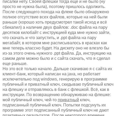
писалки нету. Своей флешки тогда еще и не было (ну
просто не нужна была), поэтому пришлось одолжить.
После следующего похода на флеке было обнаружено
полное отсутствие всех файлов, которые на ней были
раньше (хорошо хоть предусмотрел такой исход и всё
сбекапил) а наличие двух файлов: .doc файла на пару
десятков килобайт с инструкцией куда мне нужно зайти,
что скачать и что запустить, и .ppt файла на пару
мегабайт, в котором мне расписывалось в красках как
мне теперь классно будет. На дискету оно не влезло бы
из-за этого очень нужного .ppt файла. Да, инструкцию на
самом деле можно было и с сайта скачать, что я сделал
еще раньше.
Но это всё только начало. Дальше скачиваю я с сайта их
клиент-банк, который написан на java, но работает
исключительно под windows, генерирую в программке
публичный и приватный ключ, скидываю публичный ключ
на флешку и отправляюсь в банк с флешкой. Всё, как в
инструкции. По возвращению обнаруживаю на флешке:
мой публичный ключ, чей-то
приватный
ключ,
подписанный публичный ключ. Попытки подсунуть их
программе этот подписанный публичный ключ не дают
позитивных результатов. После некоторого времени