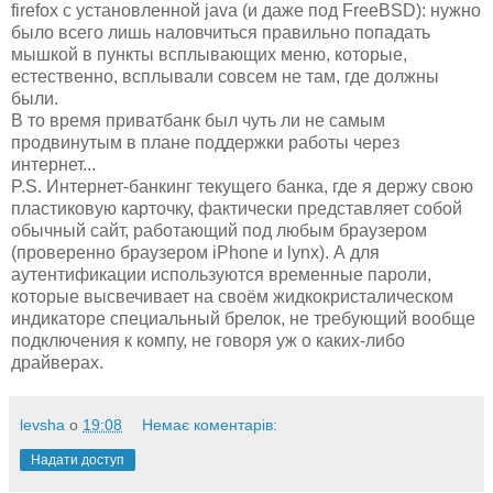
firefox с установленной java (и даже под FreeBSD): нужно
было всего лишь наловчиться правильно попадать
мышкой в пункты всплывающих меню, которые,
естественно, всплывали совсем не там, где должны
были.
В то время приватбанк был чуть ли не самым
продвинутым в плане поддержки работы через
интернет...
P.S. Интернет-банкинг текущего банка, где я держу свою
пластиковую карточку, фактически представляет собой
обычный сайт, работающий под любым браузером
(проверенно браузером iPhone и lynx). А для
аутентификации используются временные пароли,
которые высвечивает на своём жидкокристалическом
индикаторе специальный брелок, не требующий вообще
подключения к компу, не говоря уж о каких-либо
драйверах.
levsha
о
19:08
Немає коментарів:
Надати доступ