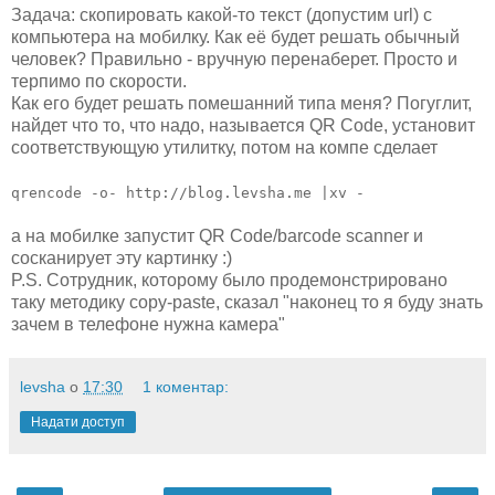
Задача: скопировать какой-то текст (допустим url) c
компьютера на мобилку. Как её будет решать обычный
человек? Правильно - вручную перенаберет. Просто и
терпимо по скорости.
Как его будет решать помешанний типа меня? Погуглит,
найдет что то, что надо, называется QR Code, установит
соответствующую утилитку, потом на компе сделает
qrencode -o- http://blog.levsha.me |xv -
а на мобилке запустит QR Code/barcode scanner и
сосканирует эту картинку :)
P.S. Сотрудник, которому было продемонстрировано
таку методику copy-paste, сказал "наконец то я буду знать
зачем в телефоне нужна камера"
levsha
о
17:30
1 коментар:
Надати доступ