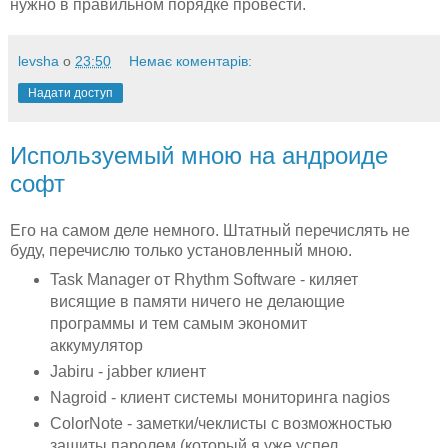
нужно в правильном порядке провести.
levsha
о
23:50
Немає коментарів:
Надати доступ
Используемый мною на андроиде
софт
Его на самом деле немного. Штатный перечислять не
буду, перечислю только установленный мною.
Task Manager от Rhythm Software - киляет
висящие в памяти ничего не делающие
программы и тем самым экономит
аккумулятор
Jabiru - jabber клиент
Nagroid - клиент системы мониторинга nagios
ColorNote - заметки/чеклисты с возможностью
защиты паролем (который я уже успел