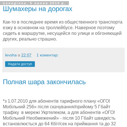
понеділок, 5 липня 2010 р.
Шумахеры на дорогах
Как-то в последнее время из общественного транспорта
езжу в основном на троллейбусе. Наверное поэтому
сидеть в маршрутке, несущейся по улице и обгоняющей
других, реально страшно.
levsha
о
22:07
1 коментар:
Надати доступ
Полная шара закончилась
*з 1.07.2010 для абонентів тарифного плану «ОГО!
Мобільний 256» після скачування/прийому 5 Гбайт
трафіку в мережі Укртелеком, а для абонентів «ОГО!
Мобільний Необмежений» - після 10 Гбайт швидкість
встановлюється до 64 Кбіт/сек на приймання та до 32