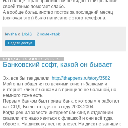
На солнце экран практически не видно. Прикрывание
своей тенью помогает слабо.
А вообще большинство постов за последний месяц
(включая этот) было написано с этого телефона.
levsha
о
14:43
2 коментарі:
Надати доступ
середа, 14 липня 2010 р.
Банковский софт, какой он бывает
Эх, все бы так делали:
http://ithappens.ru/story/3582
Мой опыт общения со всякими клиент-банками и
интернет-клиент-банками в принципе не большой, но
немного тоже есть.
Первым банком был приватбанк, с которым я работал
как СПД. Было это где-то в году 2003-2004.
Когда решил завести интернет банкинг, в отделении
сказали что надо явиться с флешкой и они всё туда
сбросят. На дискетку нет, не влезет. На диск не запишут: