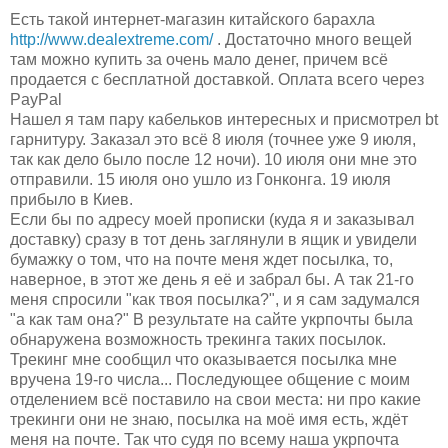
Есть такой интернет-магазин китайского барахла
http://www.dealextreme.com/
. Достаточно много вещей
там можно купить за очень мало денег, причем всё
продается с бесплатной доставкой. Оплата всего через
PayPal
Нашел я там пару кабельков интересных и присмотрел bt
гарнитуру. Заказал это всё 8 июля (точнее уже 9 июля,
так как дело было после 12 ночи). 10 июля они мне это
отправили. 15 июля оно ушло из Гонконга. 19 июля
прибыло в Киев.
Если бы по адресу моей прописки (куда я и заказывал
доставку) сразу в тот день заглянули в ящик и увидели
бумажку о том, что на почте меня ждет посылка, то,
наверное, в этот же день я её и забрал бы. А так 21-го
меня спросили "как твоя посылка?", и я сам задумался
"а как там она?" В результате на сайте укрпочты была
обнаружена возможность трекинга таких посылок.
Трекинг мне сообщил что оказывается посылка мне
вручена 19-го числа... Последующее общение с моим
отделением всё поставило на свои места: ни про какие
трекинги они не знаю, посылка на моё имя есть, ждёт
меня на почте. Так что судя по всему наша укрпочта