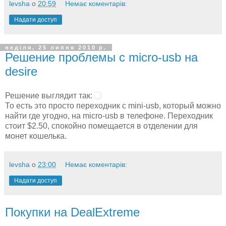
levsha
о
20:59
Немає коментарів:
Надати доступ
неділя, 25 липня 2010 р.
Решение проблемы с micro-usb на
desire
Решение выглядит так:
То есть это просто переходник с mini-usb, который можно
найти где угодно, на micro-usb в телефоне. Переходник
стоит $2.50, спокойно помещается в отделении для
монет кошелька.
levsha
о
23:00
Немає коментарів:
Надати доступ
Покупки на DealExtreme