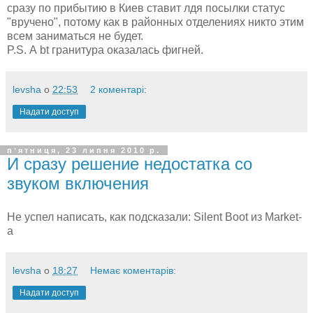
сразу по прибытию в Киев ставит лдя посылки статус
"вручено", потому как в районных отделениях никто этим
всем заниматься не будет.
P.S. А bt гранитура оказалась фигней.
levsha
о
22:53
2 коментарі:
Надати доступ
пʼятниця, 23 липня 2010 р.
И сразу решение недостатка со
звуком включения
Не успел написать, как подсказали: Silent Boot из Market-
а
levsha
о
18:27
Немає коментарів:
Надати доступ