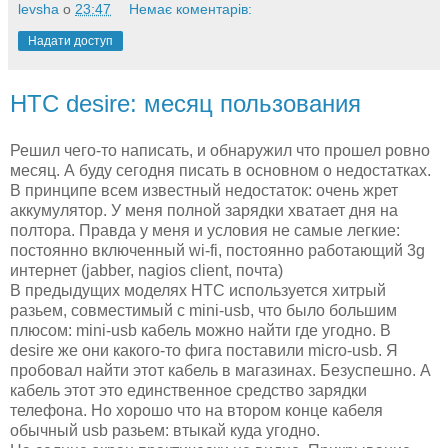
levsha
о
23:47
Немає коментарів:
Надати доступ
HTC desire: месяц пользования
Решил чего-то написать, и обнаружил что прошел ровно
месяц. А буду сегодня писать в основном о недостатках.
В принципе всем известный недостаток: очень жрет
аккумулятор. У меня полной зарядки хватает дня на
полтора. Правда у меня и условия не самые легкие:
постоянно включенный wi-fi, постоянно работающий 3g
интернет (jabber, nagios client, почта)
В предыдущих моделях HTC используется хитрый
разьем, совместимый с mini-usb, что было большим
плюсом: mini-usb кабель можно найти где угодно. В
desire же они какого-то фига поставили micro-usb. Я
пробовал найти этот кабель в магазинах. Безуспешно. А
кабель этот это единственное средство зарядки
телефона. Но хорошо что на втором конце кабеля
обычный usb разьем: втыкай куда угодно.