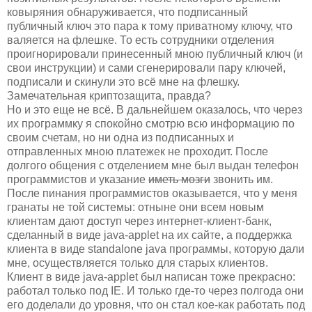
ковыряния обнаруживается, что подписанный
публичный ключ это пара к тому приватному ключу, что
валяется на флешке. То есть сотрудники отделения
проигнорировали принесенный мною публичный ключ (и
свои инструкции) и сами сгенерировали пару ключей,
подписали и скинули это всё мне на флешку.
Замечательная криптозащита, правда?
Но и это еще не всё. В дальнейшем оказалось, что через
их программку я спокойно смотрю всю информацию по
своим счетам, но ни одна из подписанных и
отправленных мною платежек не проходит. После
долгого общения с отделением мне был выдан телефон
программистов и указание
иметь мозги
звонить им.
После пинания программистов оказывается, что у меня
гранаты не той системы: отныне они всем новым
клиентам дают доступ через интернет-клиент-банк,
сделанный в виде java-applet на их сайте, а поддержка
клиента в виде standalone java программы, которую дали
мне, осуществляется только для старых клиентов.
Клиент в виде java-applet был написан тоже прекрасно:
работал только под IE. И только где-то через полгода они
его доделали до уровня, что он стал кое-как работать под