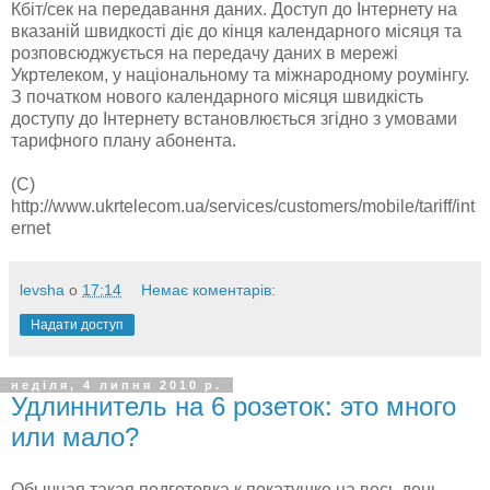
Кбіт/сек на передавання даних. Доступ до Інтернету на
вказаній швидкості діє до кінця календарного місяця та
розповсюджується на передачу даних в мережі
Укртелеком, у національному та міжнародному роумінгу.
З початком нового календарного місяця швидкість
доступу до Інтернету встановлюється згідно з умовами
тарифного плану абонента.
(C)
http://www.ukrtelecom.ua/services/customers/mobile/tariff/int
ernet
levsha
о
17:14
Немає коментарів:
Надати доступ
неділя, 4 липня 2010 р.
Удлиннитель на 6 розеток: это много
или мало?
Обычная такая подготовка к покатушке на весь день.