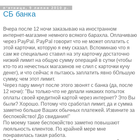
пʼятниця, 9 липня 2010 р.
СБ банка
Вчера после 12 ночи заказываю на иностранном
интернет-магазине немного всякого барахла. Оплачиваю
через PayPal. PayPal говорит что не может оплатить с
этой карточки, которую я ему сказал. Вспоминаю что я
сам же специально ставил на эту карточку достаточно
низкий лимит на общую сумму операций в сутки (чтобы
кто-то из нечестных магазинов не слил с карточки кучу
денег), и что сейчас я пытаюсь заплатить явно бОльшую
сумму, чем этот лимит.
Через пару минут после этого звонят с банка (да, после
12 ночи): "Вы только-что не делали никаких попыток
оплаты своей кредитной картой через интернет? Это Вы
были? Хорошо. Потому что сработал лимит, да и сумма
заметно больше Ваших обычных платежей. Извините за
беспокойство! До свидания!"
По моему такие беспокойство заметно повышают
люяльность клиентов. По крайней мере мне
понравилась такая работа.