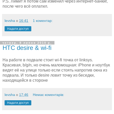
P.S. Лимит я потом сам изменил через интернет-банкиг,
после чего всё оплатил.
levsha
о
16:41
1 коментар:
Надати доступ
четвер, 8 липня 2010 р.
HTC desire & wi-fi
На работе в подвале стоит wi-fi точка от linksys.
Красивая, b/g/n, но очень маломощная: iPhone и ноутбук
видят её на улице только если стоять напротив окна из
подвала. И только desire ловит точку из беседки,
находящейся в стороне
levsha
о
17:46
Немає коментарів:
Надати доступ