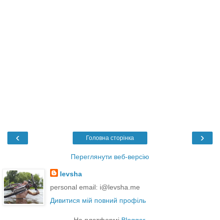
‹
›
Головна сторінка
Переглянути веб-версію
levsha
personal email: i@levsha.me
Дивитися мій повний профіль