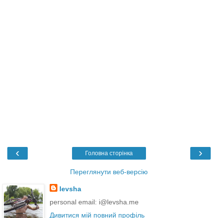
‹
›
Головна сторінка
Переглянути веб-версію
levsha
personal email: i@levsha.me
Дивитися мій повний профіль